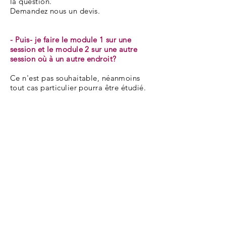
la question.
Demandez nous un devis.
- Puis- je faire le module 1 sur une
session et le module 2 sur une autre
session où à un autre endroit?
Ce n'est pas souhaitable, néanmoins
tout cas particulier pourra être étudié.
Energética Formation
Ecole de formation en soins énergétique située
dans la région Toulousaine
07
67
53
67
35
energeticaformation@gmail.com
Formulaire de contact